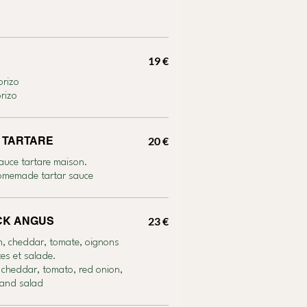
19 €
orizo
 chorizo
E TARTARE
20 €
 sauce tartare maison.
 homemade tartar sauce
CK ANGUS
23 €
n, cheddar, tomate, oignons
tes et salade.
 cheddar, tomato, red onion,
 and salad