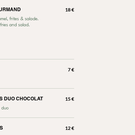
OURMAND
18 €
el, frites & salade.
fries and salad.
7 €
NOISETTES DUO CHOCOLAT
15 €
e duo
S
12 €