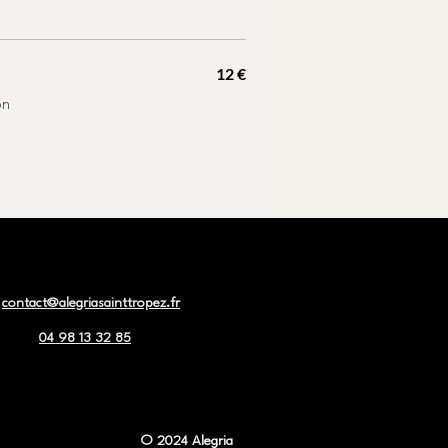
12 €
on
contact@alegriasainttropez.fr
04 98 13 32 85
© 2024 Alegria