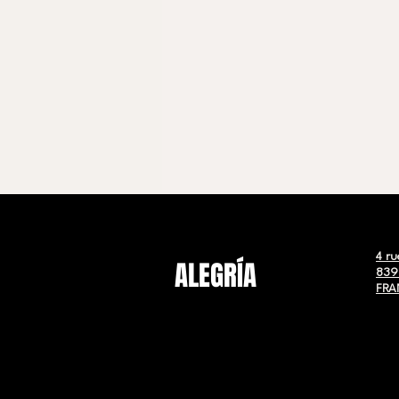
4 ru
ALEGRÍA
839
FRA