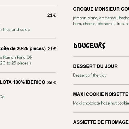
CROQUE MONSIEUR G
21 €
jambon blanc, emmental, becham
.
ham, cheese, béchamel, french 
h fries and salad
DOUCEURS
e de 20-25 pièces)
21 €
live Ramón Peña OR
Sardines Ramón Peña (can of sardines 20 to 25 pieces )
DESSERT DU JOUR
Dessert of the day
LOTA 100% IBERICO
36 €
MAXI COOKIE 
50g
Maxi chocolate hazelnut cooki
ASSIETTE DE FROMAGE