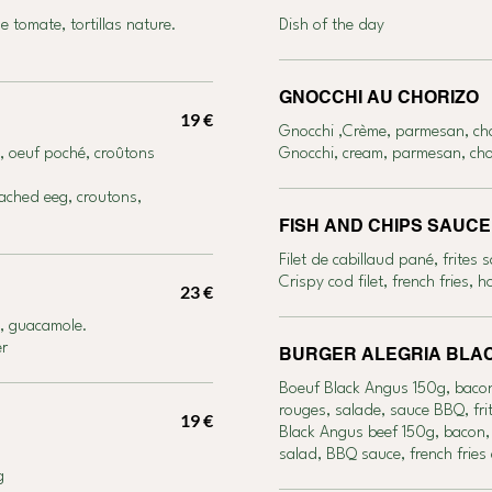
 tomate, tortillas nature.
Dish of the day
GNOCCHI AU CHORIZO
19 €
Gnocchi ,Crème, parmesan, ch
, oeuf poché, croûtons
Gnocchi, cream, parmesan,
ached eeg, croutons,
FISH AND CHIPS SAUC
Filet de cabillaud pané, frites
Crispy cod filet, french fries,
23 €
e, guacamole.
er
BURGER ALEGRIA BLA
Boeuf Black Angus 150g, baco
rouges, salade, sauce BBQ, fri
19 €
Black Angus beef 150g, bacon,
salad, BBQ sauce, french fries
g